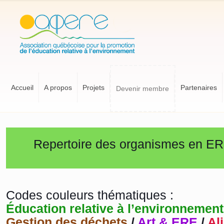
Accueil
A propos
Projets
Partenaires
Devenir membre
Repertoire des organismes en E
Codes couleurs thématiques :
Éducation relative à l’environnemen
Gestion des déchets
/
Art & ERE
/
Al