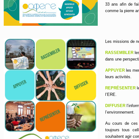
33 ans afin de fai
comme la pierre an
Les missions de no
RASSEMBLER
le
dans une perspecti
APPUYER
les mem
leurs activités.
REPRÉSENTER
l
l’ERE.
DIFFUSER
l’infor
l’environnement.
Au cours de ces 
toujours tous ce
souhaitent agir co