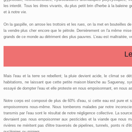
les interdit. Tous les êtres vivants, du plus petit brin d'herbe à la balei
et à notre vie.
On la gaspille, on arrose les trottoirs et les rues, on la met en bouteilles 
la vendre plus cher encore que le pétrole. Dernièrement on l'a même mise
grands de ce monde au détriment des plus pauvres. L’eau est maltraitée, ve
Le
Mais l'eau et la terre se rebellent; la pluie devient acide, le climat se
habitations, ne laissant que cette petite maison blanche au Saguenay, sy
essayé de dompter l'eau et elle proteste en nous empoisonnant, en nous as
Notre corps est composé de plus de 60% d'eau, si cette eau est pure et sa
empoisonnons nous-même. Nous tomberons malades par notre inconscience
transmis par l'eau sont le résultat de notre négligence collective. La sour
devraient pas nous empoisonner aux pesticides et la viande que nous man
rivières ne méritent pas d'être traversés de pipelines, tunnels, ponts ni 
nucléaires ou miniers.