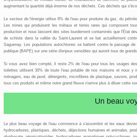
augmentant la quantité déjà énorme de nos déchets. Ces déchets qui s'écoule
Le secteur de l'énergie utilise 8% de l'eau pour produire du gaz, du pétrole
Les mines qui produisent les métaux et terres rares qui composent tous
production et nous laissent des sites lourdement contaminés que l'État devr
de schiste dans la vallée du Saint-Laurent et se bat actuellement cont
Saguenay. Les populations autochtones se battent contre le passage de pi
publique (BAPE) sur une série d'enjeux sensibles qui auront tous de grands
Si vous avez bien compté, il reste 2% de l'eau pour tous les usages des
toilettes utilisent 30% de toute l'eau potable de nos maisons et nous y 
ménagers, eau de javel, détergents, microfibres de plastique, savons, pr
tous ces produits et même notre grand fleuve n'arrive plus à diluer cette s
Un beau voy
Le plus beau voyage de l'eau commence à s'assombrir et les eaux devien
hydrocarbures, plastiques, déchets, déjections humaines et animales, pro
glyphosate, néonicotinoïdes, hydrocarbures aromatiques polycycliques, in