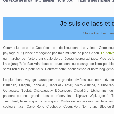
Un texte de Martine Chatelain, écrit pour "l'agora des habitants 
Je suis de lacs et 
Claude Gauthier dan
Comme lui, tous les Québécois ont de l'eau dans les veines. Cette eau
paysage du Québec est façonné par trois millions de plans d'eau.
Le fleuv
qui marche, est l'artère principale de ce réseau hydrographique. Près de l
Lacs jusqu'à l'océan Atlantique en fournissant au passage de l'eau potable 
serait toujours là pour nous. Pourtant notre inconscience et notre négligen
Le plus beau voyage passe par nos grandes rivières aux noms évoca
Batiscan, Magpie, Richelieu, Jacques-Cartier, Saint-Maurice, Saint-Fr
Outaouais, Nicolet, Châteauguay, Bécancour, Chaudière, Etchemins, du 
passant par nos grands lacs ou réservoirs : Kipawa, Wipizagonké, 
Tremblant, Nominingue, le plus grand Mistassini en passant par tous les s
couleurs, lacs : Carré, Rond, Croche, en Coeur, Vert, Noir, Blanc, Bleu ou B