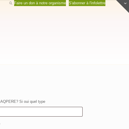
Faire un don à notre organisme
S'abonner à l'infolettre
’AQPERE? Si oui quel type
e