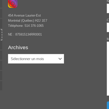
N
454 Avenue Laurier-Est
C
Montréal (Québec) H2J 1E7
Téléphone: 514 376-1065
NE : 875915134RR0001
M
Archives
Archives