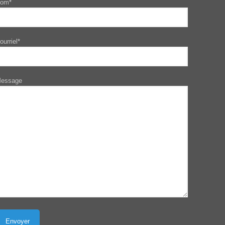
om*
ourriel*
essage